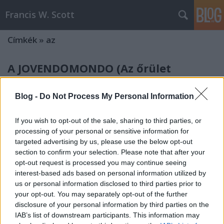
Francis W. Scott
Címkék
»
az
A JÖVENDŐMONDÓ (Az őrület
félpercesei 3.)
Blog -
Do Not Process My Personal Information
Francis W. Scott
•
2008. június 07.
3
If you wish to opt-out of the sale, sharing to third parties, or
Egy elfüggönyzött, sötét házban élt egy külvárosi
processing of your personal or sensitive information for
utcában. Tökéletes lakhely volt ez számára. Az
targeted advertising by us, please use the below opt-out
állandó csend, a félhomály és a magány lehetővé
section to confirm your selection. Please note that after your
tették, hogy kiürítse gondolatait, és agyából kinyúló,
opt-out request is processed you may continue seeing
láthatatlan csápjaival turkáljon a jövő történései
interest-based ads based on personal information utilized by
közt.…
us or personal information disclosed to third parties prior to
your opt-out. You may separately opt-out of the further
VACSORA (Az őrület félpercesei 2.)
disclosure of your personal information by third parties on the
IAB’s list of downstream participants. This information may
Francis W. Scott
•
2008. június 06.
3