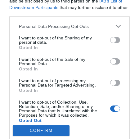
also be disclosed by us to third parties on the
IAB’s List of
Downstream Participants
that may further disclose it to other
Aznapra egy drága éttermet választottam. Éppen
third parties.
elég pénzem volt, nem kellett félnem a számlától.
Ahogy leültünk az asztalhoz, egymással szemben, a
Please note that this website/app uses one or more Google
Personal Data Processing Opt Outs
pincér máris ott termett, és mindkettőnknek
services and may gather and store information including but
átnyújtott egy étlapot. Azonnal lapozgatni kezdtem.
not limited to your visit or usage behaviour. You may click to
I want to opt-out of the Sharing of my
personal data.
grant or deny consent to Google and its third-party tags to
Vastagabb volt, mint egy átlagos…
Opted In
use your data for below specified purposes in below Google
consent section.
I want to opt-out of the Sale of my
HOBBI (Az őrület félpercesei 1.)
Personal Data.
Opted In
Francis W. Scott
•
2008. június 04.
0
I want to opt-out of processing my
Personal Data for Targeted Advertising.
– Jó napot, kedves uram! Miben segíthetek?– A
Opted In
doktorhoz jöttem. Be vagyok jelentve, a nevem… – Á,
igen, már látom is. Fáradjon csak be, a doktor úr
I want to opt-out of Collection, Use,
Retention, Sale, and/or Sharing of my
már várja Önt! – Jó napot kívánok, én vagyok a
Personal Data that Is Unrelated with the
doktor úr. Foglaljon helyet azon a kényelmes
Purposes for which it was collected.
Opted Out
pamlagon,…
CONFIRM
Google consents