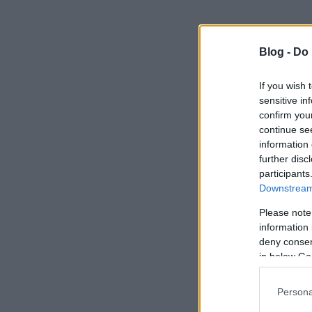
Blog -
Do 
If you wish 
sensitive in
confirm you
continue se
information 
further disc
participants
Downstream 
Please note
information 
deny consent
in below Go
Persona