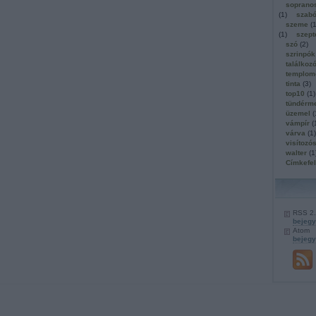
soprano
(
1
)
szab
szeme
(
(
1
)
szep
szó
(
2
)
szrinpók
találkoz
templom
tinta
(
3
)
top10
(
1
)
tündérm
üzemel
(
vámpír
(
várva
(
1
)
visítozó
walter
(
1
Címkefe
RSS 2
bejeg
Atom
bejeg