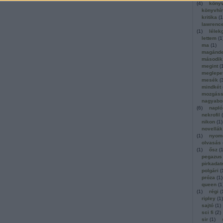
(
4
)
köny
könyvhí
kritika
(
1
lawrenc
(
1
)
lélek
lettem
(
1
ma
(
1
)
magánde
második
megint
(
meglepe
mesék
(
mindkét
mozgáss
nagyabo
(
6
)
napló
nekrofil
(
nikon
(
1
)
novellák
(
1
)
nyom
olvasás
(
1
)
ősz
(
pegazus
pirkadat
polgári
(
próza
(
1
)
queen
(
1
(
1
)
régi
(
ripley
(
1
)
sajtó
(
1
)
sci fi
(
2
)
sir
(
1
)