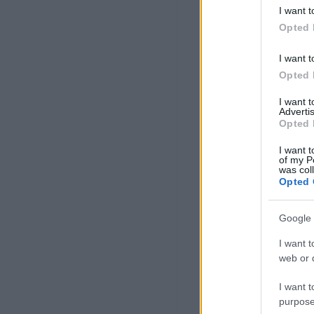
I want t
Opted 
I want t
Opted 
I want 
Advertis
Opted 
I want t
of my P
was col
Opted 
Google 
I want t
web or d
I want t
purpose