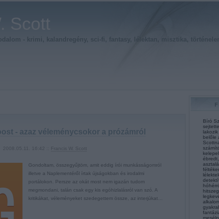
. Scott
alom - krimi, kalandregény, sci-fi, fantasy, lélektan, misztika, történele
Bíró Sz
sejtett
ost - azaz véleménycsokor a prózámról
lakozik
belőle 
Scottna
számít
2008.05.11. 16:42 ::
Francis W. Scott
kelepel
ébredt,
asztalá
Gondoltam, összegyűjtöm, amit eddig írói munkásságomról
féltéke
illetve a Naplementéről írtak újságokban és irodalmi
lélekte
detektí
portálokon. Persze az okát most nem igazán tudom
hóhérró
megmondani, talán csak egy kis egóhizlalásról van szó. A
hitsze
legkev
kritikákat, véleményeket szedegettem össze, az interjúkat…
alkalom
gyakra
fantázi
mesélni