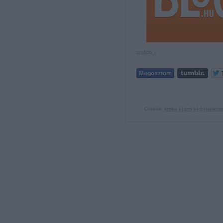
tovább »
Címkék:
kritika
új
szó
bíró
naplem