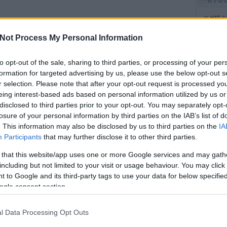
UTO
HAT:
Ke
Dick "
elmebe
10:51
)
Not Process My Personal Information
Koimbr
elhagyo
alapján
15:06
)
to opt-out of the sale, sharing to third parties, or processing of your per
BB:
Élv
is tets
formation for targeted advertising by us, please use the below opt-out s
felül:)
r selection. Please note that after your opt-out request is processed y
Dzsízö
BB:
Ért
eing interest-based ads based on personal information utilized by us or
Mindez
nekem 
disclosed to third parties prior to your opt-out. You may separately opt-
ősz...
Franci
losure of your personal information by third parties on the IAB’s list of
jókíván
tetsze
. This information may also be disclosed by us to third parties on the
IA
(
2008.
Participants
that may further disclose it to other third parties.
Utolsó
 that this website/app uses one or more Google services and may gath
including but not limited to your visit or usage behaviour. You may click 
 to Google and its third-party tags to use your data for below specifi
Agave
Csak V
ogle consent section.
e1 blo
Fanati
Hemati
l Data Processing Opt Outs
Képre
Rossz 