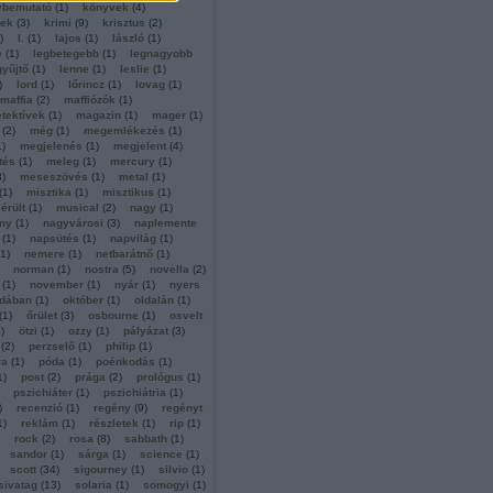
vbemutató
(
1
)
könyvek
(
4
)
rek
(
3
)
krimi
(
9
)
krisztus
(
2
)
)
l.
(
1
)
lajos
(
1
)
lászló
(
1
)
e
(
1
)
legbetegebb
(
1
)
legnagyobb
gyűjtő
(
1
)
lenne
(
1
)
leslie
(
1
)
)
lord
(
1
)
lőrincz
(
1
)
lovag
(
1
)
maffia
(
2
)
maffiózók
(
1
)
tektívek
(
1
)
magazin
(
1
)
mager
(
1
)
(
2
)
még
(
1
)
megemlékezés
(
1
)
1
)
megjelenés
(
1
)
megjelent
(
4
)
tés
(
1
)
meleg
(
1
)
mercury
(
1
)
3
)
meseszövés
(
1
)
metal
(
1
)
(
1
)
misztika
(
1
)
misztikus
(
1
)
érült
(
1
)
musical
(
2
)
nagy
(
1
)
ny
(
1
)
nagyvárosi
(
3
)
naplemente
(
1
)
napsütés
(
1
)
napvilág
(
1
)
1
)
nemere
(
1
)
netbarátnő
(
1
)
norman
(
1
)
nostra
(
5
)
novella
(
2
)
(
1
)
november
(
1
)
nyár
(
1
)
nyers
dában
(
1
)
október
(
1
)
oldalán
(
1
)
(
1
)
őrület
(
3
)
osbourne
(
1
)
osvelt
1
)
ötzi
(
1
)
ozzy
(
1
)
pályázat
(
3
)
(
2
)
perzselő
(
1
)
philip
(
1
)
ra
(
1
)
póda
(
1
)
poénkodás
(
1
)
1
)
post
(
2
)
prága
(
2
)
prológus
(
1
)
pszichiáter
(
1
)
pszichiátria
(
1
)
)
recenzió
(
1
)
regény
(
9
)
regényt
1
)
reklám
(
1
)
részletek
(
1
)
rip
(
1
)
rock
(
2
)
rosa
(
8
)
sabbath
(
1
)
sandor
(
1
)
sárga
(
1
)
science
(
1
)
scott
(
34
)
sigourney
(
1
)
silvio
(
1
)
sivatag
(
13
)
solaria
(
1
)
somogyi
(
1
)