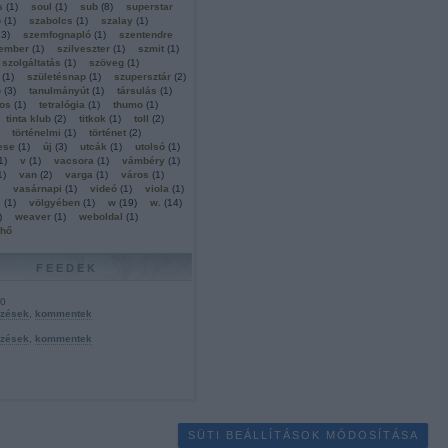
s
(
1
)
soul
(
1
)
sub
(
8
)
superstar
ó
(
1
)
szabolcs
(
1
)
szalay
(
1
)
13
)
szemfognapló
(
1
)
szentendre
tember
(
1
)
szilveszter
(
1
)
szmit
(
1
)
szolgáltatás
(
1
)
szöveg
(
1
)
(
1
)
születésnap
(
1
)
szupersztár
(
2
)
ó
(
3
)
tanulmányút
(
1
)
társulás
(
1
)
os
(
1
)
tetralógia
(
1
)
thumo
(
1
)
tinta klub
(
2
)
titkok
(
1
)
toll
(
2
)
történelmi
(
1
)
történet
(
2
)
ese
(
1
)
új
(
3
)
utcák
(
1
)
utolsó
(
1
)
1
)
v
(
1
)
vacsora
(
1
)
vámbéry
(
1
)
1
)
van
(
2
)
varga
(
1
)
város
(
1
)
vasárnapi
(
1
)
videó
(
1
)
viola
(
1
)
s
(
1
)
völgyében
(
1
)
w
(
19
)
w.
(
14
)
)
weaver
(
1
)
weboldal
(
1
)
lhő
FEEDEK
.0
yzések
,
kommentek
yzések
,
kommentek
SÜTI BEÁLLÍTÁSOK MÓDOSÍTÁSA