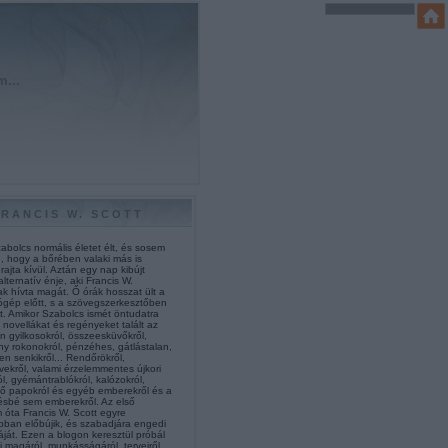
m...
FRANCIS W. SCOTT
abolcs normális életet élt, és sosem
e, hogy a bőrében valaki más is
 rajta kívül. Aztán egy nap kibújt
alternatív énje, aki Francis W.
k hívta magát. Ő órák hosszat ült a
ógép előtt, s a szövegszerkesztőben
t. Amikor Szabolcs ismét öntudatra
 novellákat és regényeket talált az
n gyilkosokról, összeesküvőkről,
ny rokonokról, pénzéhes, gátlástalan,
len senkikről... Rendőrökről,
vekről, valami érzelemmentes újkori
l, gyémántrablókról, kalózokról,
gő papokról és egyéb emberekről és a
ésbé sem emberekről. Az első
 óta Francis W. Scott egyre
bban előbújik, és szabadjára engedi
áját. Ezen a blogon keresztül próbál
 magáról, munkásságáról, terveiről,