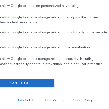
(
1
)
c.
(
1
)
to allow Google to send me personalized advertising.
confront
cross
(
1
)
dedikálá
dráma
(
1
o allow Google to enable storage related to analytics like cookies on
egyipto
evice identifiers in apps.
(
1
)
életra
ellen
(
1
)
élünk
(
1
)
o allow Google to enable storage related to functionality of the website
éves
(
2
)
félelem
(
félperce
(
2
)
fictio
francis
(
o allow Google to enable storage related to personalization.
(
32
)
get
grendel
(
gyorsse
o allow Google to enable storage related to security, including
háromsz
hiánypót
cation functionality and fraud prevention, and other user protection.
hogyan
(
horror k
(
1
)
idéze
írás
(
1
)
(
1
)
iv
(
1
)
CONFIRM
jegyzete
(
2
)
jonat
június
(
1
kaland
(
kastély
(
Data Deletion
Data Access
Privacy Policy
képregé
kész
(
1
)
kisregé