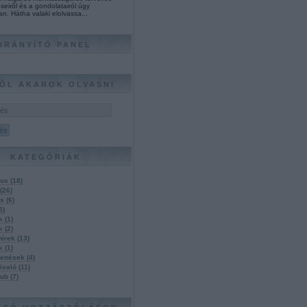
seiről és a gondolatairól úgy
an. Hátha valaki elolvassa...
IRÁNYÍTÓ PANEL
ŐL AKAROK OLVASNI
KATEGÓRIÁK
nos
(
18
)
(
26
)
ás
(
6
)
5
)
úk
(
1
)
ak
(
2
)
hírek
(
13
)
ák
(
1
)
lenések
(
4
)
ivaló
(
11
)
klub
(
7
)