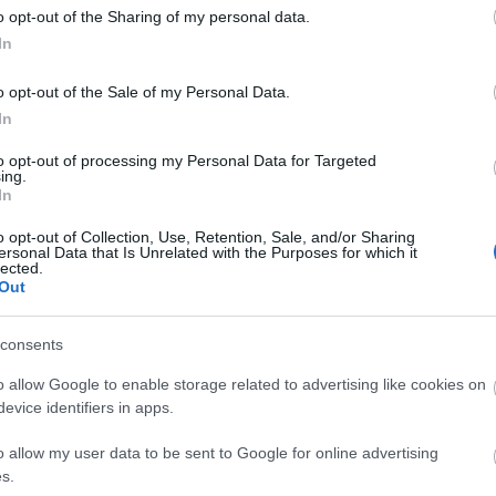
S.L. C
o opt-out of the Sharing of my personal data.
Sub Ro
Szalay
In
o opt-out of the Sale of my Personal Data.
In
2009 j
2008 
2008 
to opt-out of processing my Personal Data for Targeted
2008 o
ing.
2008 
In
2008 a
2008 j
2008 j
o opt-out of Collection, Use, Retention, Sale, and/or Sharing
2008 
ersonal Data that Is Unrelated with the Purposes for which it
2008 á
lected.
2008 
Out
2008 f
Továb
consents
o allow Google to enable storage related to advertising like cookies on
11.
(
1
)
evice identifiers in apps.
3.
(
1
)
a
akták
(
1
)
(
1
)
állati
o allow my user data to be sent to Google for online advertising
(
1
)
az
(
3
)
(
1
)
bio
(
1
s.
blogja
(
1