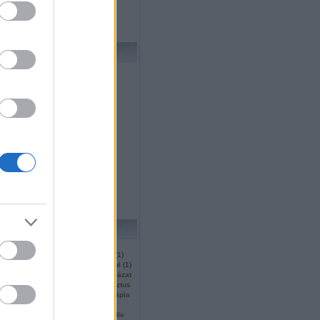
ornelius blogja
sa - egy regény blogja
 Sándor blogja
ARCHÍVUM
anuár
(
1
)
december
(
7
)
november
(
5
)
któber
(
3
)
szeptember
(
4
)
ugusztus
(
7
)
úlius
(
3
)
únius
(
6
)
május
(
2
)
prilis
(
2
)
március
(
9
)
ebruár
(
4
)
b
...
CÍMKÉK
2.
(
1
)
2007
(
1
)
2008
(
2
)
237
(
1
)
(
14
)
agave
(
2
)
agóra
(
1
)
ahol
(
1
)
alatt
(
1
)
alien
(
1
)
alkotópályázat
(
1
)
arthur
(
1
)
atyja
(
1
)
augusztus
bálint
(
1
)
beteg
(
1
)
biblioterápia
)
bíró
(
1
)
black
(
1
)
blog
(
3
)
)
bölcselet
(
1
)
borító
(
1
)
boulle