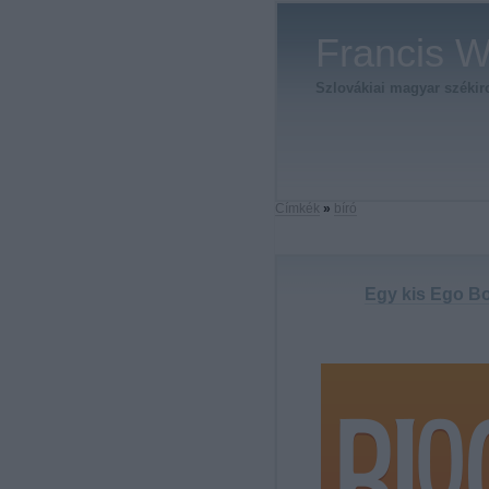
Francis W
Szlovákiai magyar székirod
Címkék
»
bíró
Egy kis Ego Bo