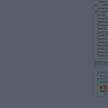
soprano
(
1
)
szab
szeme
(
(
1
)
szep
szó
(
2
)
szrinpók
találkoz
templom
tinta
(
3
)
top10
(
1
)
tündérm
üzemel
(
vámpír
(
várva
(
1
)
visítozó
walter
(
1
Címkefe
RSS 2
bejeg
Atom
bejeg