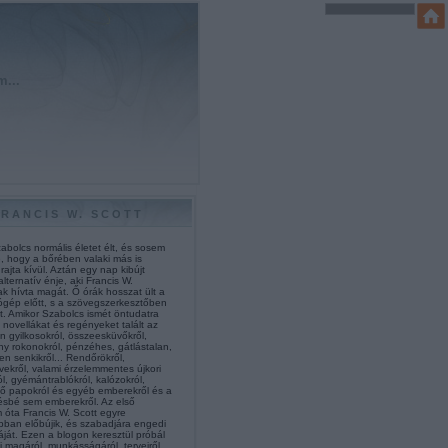
m...
FRANCIS W. SCOTT
abolcs normális életet élt, és sosem
e, hogy a bőrében valaki más is
 rajta kívül. Aztán egy nap kibújt
alternatív énje, aki Francis W.
k hívta magát. Ő órák hosszat ült a
ógép előtt, s a szövegszerkesztőben
t. Amikor Szabolcs ismét öntudatra
 novellákat és regényeket talált az
n gyilkosokról, összeesküvőkről,
ny rokonokról, pénzéhes, gátlástalan,
len senkikről... Rendőrökről,
vekről, valami érzelemmentes újkori
l, gyémántrablókról, kalózokról,
gő papokról és egyéb emberekről és a
ésbé sem emberekről. Az első
 óta Francis W. Scott egyre
bban előbújik, és szabadjára engedi
áját. Ezen a blogon keresztül próbál
 magáról, munkásságáról, terveiről,