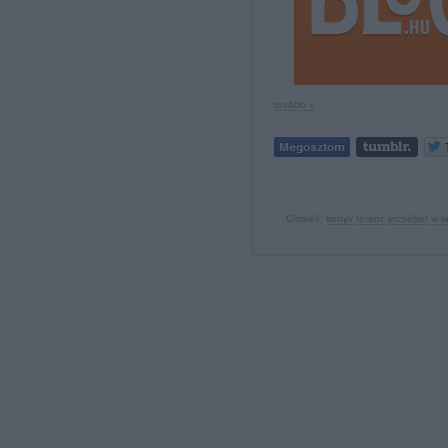
tovább »
Címkék:
könyv
ferenc
erzsébet
w
l