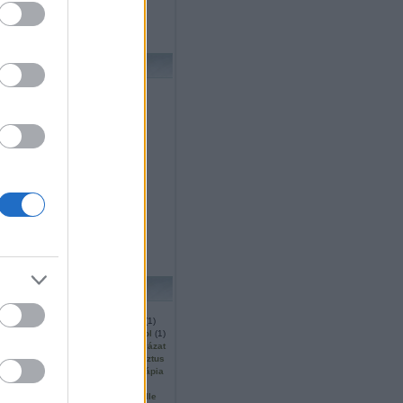
ornelius blogja
sa - egy regény blogja
 Sándor blogja
ARCHÍVUM
anuár
(
1
)
december
(
7
)
november
(
5
)
któber
(
3
)
szeptember
(
4
)
ugusztus
(
7
)
úlius
(
3
)
únius
(
6
)
május
(
2
)
prilis
(
2
)
március
(
9
)
ebruár
(
4
)
b
...
CÍMKÉK
2.
(
1
)
2007
(
1
)
2008
(
2
)
237
(
1
)
(
14
)
agave
(
2
)
agóra
(
1
)
ahol
(
1
)
alatt
(
1
)
alien
(
1
)
alkotópályázat
(
1
)
arthur
(
1
)
atyja
(
1
)
augusztus
bálint
(
1
)
beteg
(
1
)
biblioterápia
)
bíró
(
1
)
black
(
1
)
blog
(
3
)
)
bölcselet
(
1
)
borító
(
1
)
boulle