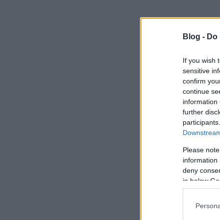
Blog -
Do 
If you wish 
sensitive in
confirm you
continue se
information 
further disc
participants
Downstream 
Please note
information 
deny consent
in below Go
Persona