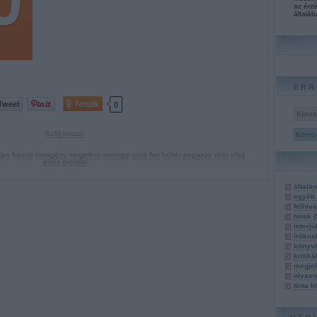
az érzé
általáb
ERR
Tetszik
0
Szólj hozzá!
ajos
francis
kisregény
megjelent
somogyi
scott
fws
hóhér
pegazus
viola
előd
póda
grendel
általá
egyéb
felhív
hírek
(
interj
írókn
könyv
kritik
megje
olvasn
tinta 