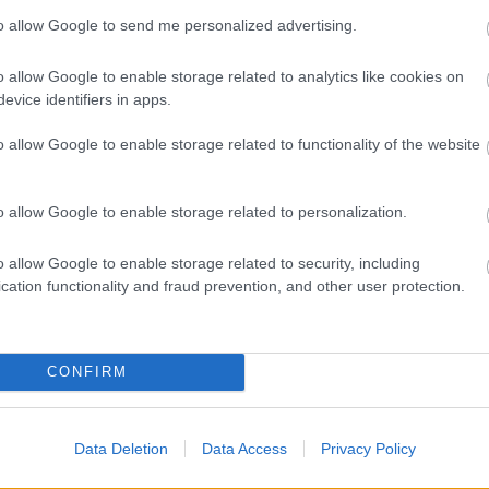
(
1
)
c.
(
1
)
to allow Google to send me personalized advertising.
confront
cross
(
1
)
dedikálá
dráma
(
1
o allow Google to enable storage related to analytics like cookies on
egyipto
evice identifiers in apps.
(
1
)
életra
ellen
(
1
)
élünk
(
1
)
o allow Google to enable storage related to functionality of the website
éves
(
2
)
félelem
(
félperce
(
2
)
fictio
francis
(
o allow Google to enable storage related to personalization.
(
32
)
get
grendel
(
gyorsse
o allow Google to enable storage related to security, including
háromsz
hiánypót
cation functionality and fraud prevention, and other user protection.
hogyan
(
horror k
(
1
)
idéze
írás
(
1
)
(
1
)
iv
(
1
)
CONFIRM
jegyzete
(
2
)
jonat
június
(
1
kaland
(
kastély
(
Data Deletion
Data Access
Privacy Policy
képregé
kész
(
1
)
kisregé