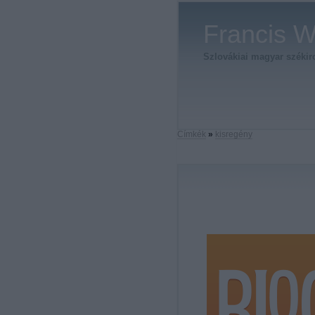
Francis W
Szlovákiai magyar székirod
Címkék
»
kisregény