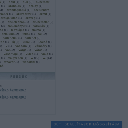
s
(
1
)
soul
(
1
)
sub
(
8
)
superstar
ó
(
1
)
szabolcs
(
1
)
szalay
(
1
)
13
)
szemfognapló
(
1
)
szentendre
tember
(
1
)
szilveszter
(
1
)
szmit
(
1
)
szolgáltatás
(
1
)
szöveg
(
1
)
(
1
)
születésnap
(
1
)
szupersztár
(
2
)
ó
(
3
)
tanulmányút
(
1
)
társulás
(
1
)
os
(
1
)
tetralógia
(
1
)
thumo
(
1
)
tinta klub
(
2
)
titkok
(
1
)
toll
(
2
)
történelmi
(
1
)
történet
(
2
)
ese
(
1
)
új
(
3
)
utcák
(
1
)
utolsó
(
1
)
1
)
v
(
1
)
vacsora
(
1
)
vámbéry
(
1
)
1
)
van
(
2
)
varga
(
1
)
város
(
1
)
vasárnapi
(
1
)
videó
(
1
)
viola
(
1
)
s
(
1
)
völgyében
(
1
)
w
(
19
)
w.
(
14
)
)
weaver
(
1
)
weboldal
(
1
)
lhő
FEEDEK
.0
yzések
,
kommentek
yzések
,
kommentek
SÜTI BEÁLLÍTÁSOK MÓDOSÍTÁSA