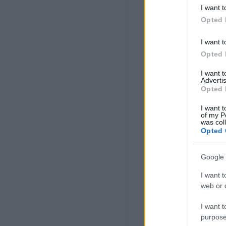
I want t
Opted 
I want t
Opted 
I want 
Advertis
Opted 
I want t
of my P
was col
Opted 
Google 
I want t
web or d
I want t
purpose