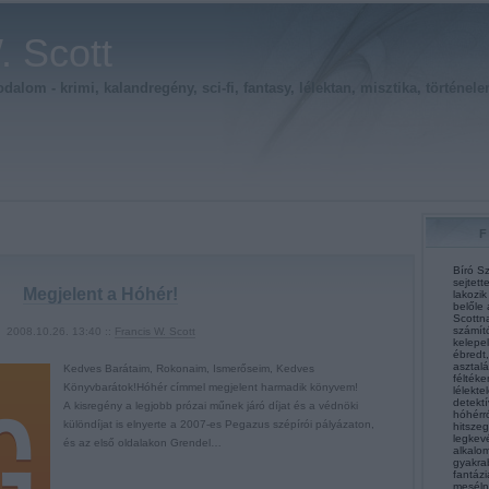
. Scott
alom - krimi, kalandregény, sci-fi, fantasy, lélektan, misztika, történele
Bíró Sz
sejtett
Megjelent a Hóhér!
lakozik
belőle 
Scottna
számít
2008.10.26. 13:40 ::
Francis W. Scott
kelepel
ébredt,
asztalá
Kedves Barátaim, Rokonaim, Ismerőseim, Kedves
féltéke
Könyvbarátok!Hóhér címmel megjelent harmadik könyvem!
lélekte
detektí
A kisregény a legjobb prózai műnek járó díjat és a védnöki
hóhérró
különdíjat is elnyerte a 2007-es Pegazus szépírói pályázaton,
hitsze
legkev
és az első oldalakon Grendel…
alkalom
gyakra
fantázi
mesélni