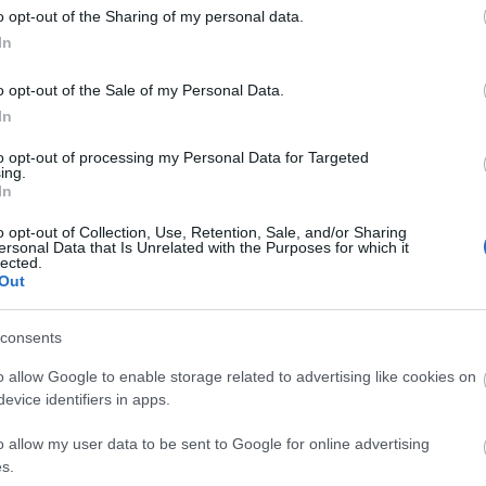
S.L. C
o opt-out of the Sharing of my personal data.
Sub Ro
Szalay
In
o opt-out of the Sale of my Personal Data.
In
2009 j
2008 
2008 
to opt-out of processing my Personal Data for Targeted
2008 o
ing.
2008 
In
2008 a
2008 j
2008 j
o opt-out of Collection, Use, Retention, Sale, and/or Sharing
2008 
ersonal Data that Is Unrelated with the Purposes for which it
2008 á
lected.
2008 
Out
2008 f
Továb
consents
o allow Google to enable storage related to advertising like cookies on
11.
(
1
)
evice identifiers in apps.
3.
(
1
)
a
akták
(
1
)
(
1
)
állati
o allow my user data to be sent to Google for online advertising
(
1
)
az
(
3
)
(
1
)
bio
(
1
s.
blogja
(
1