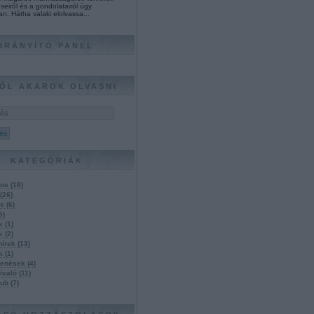
seiről és a gondolatairól úgy
an. Hátha valaki elolvassa...
IRÁNYÍTÓ PANEL
ŐL AKAROK OLVASNI
KATEGÓRIÁK
nos
(
18
)
(
26
)
ás
(
6
)
5
)
úk
(
1
)
ak
(
2
)
hírek
(
13
)
ák
(
1
)
lenések
(
4
)
ivaló
(
11
)
klub
(
7
)