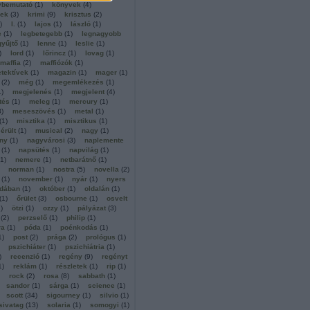
vbemutató
(
1
)
könyvek
(
4
)
rek
(
3
)
krimi
(
9
)
krisztus
(
2
)
)
l.
(
1
)
lajos
(
1
)
lászló
(
1
)
e
(
1
)
legbetegebb
(
1
)
legnagyobb
gyűjtő
(
1
)
lenne
(
1
)
leslie
(
1
)
)
lord
(
1
)
lőrincz
(
1
)
lovag
(
1
)
maffia
(
2
)
maffiózók
(
1
)
tektívek
(
1
)
magazin
(
1
)
mager
(
1
)
(
2
)
még
(
1
)
megemlékezés
(
1
)
1
)
megjelenés
(
1
)
megjelent
(
4
)
tés
(
1
)
meleg
(
1
)
mercury
(
1
)
3
)
meseszövés
(
1
)
metal
(
1
)
(
1
)
misztika
(
1
)
misztikus
(
1
)
érült
(
1
)
musical
(
2
)
nagy
(
1
)
ny
(
1
)
nagyvárosi
(
3
)
naplemente
(
1
)
napsütés
(
1
)
napvilág
(
1
)
1
)
nemere
(
1
)
netbarátnő
(
1
)
norman
(
1
)
nostra
(
5
)
novella
(
2
)
(
1
)
november
(
1
)
nyár
(
1
)
nyers
dában
(
1
)
október
(
1
)
oldalán
(
1
)
(
1
)
őrület
(
3
)
osbourne
(
1
)
osvelt
1
)
ötzi
(
1
)
ozzy
(
1
)
pályázat
(
3
)
(
2
)
perzselő
(
1
)
philip
(
1
)
ra
(
1
)
póda
(
1
)
poénkodás
(
1
)
1
)
post
(
2
)
prága
(
2
)
prológus
(
1
)
pszichiáter
(
1
)
pszichiátria
(
1
)
)
recenzió
(
1
)
regény
(
9
)
regényt
1
)
reklám
(
1
)
részletek
(
1
)
rip
(
1
)
rock
(
2
)
rosa
(
8
)
sabbath
(
1
)
sandor
(
1
)
sárga
(
1
)
science
(
1
)
scott
(
34
)
sigourney
(
1
)
silvio
(
1
)
sivatag
(
13
)
solaria
(
1
)
somogyi
(
1
)