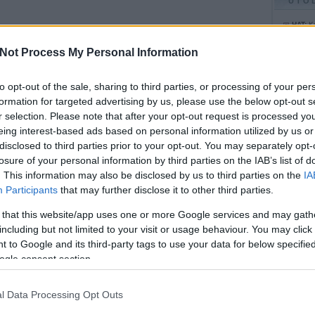
UTO
HAT:
Ke
Dick "
elmebe
10:51
)
Not Process My Personal Information
Koimbr
elhagyo
alapján
15:06
)
to opt-out of the sale, sharing to third parties, or processing of your per
BB:
Élv
is tets
formation for targeted advertising by us, please use the below opt-out s
felül:)
r selection. Please note that after your opt-out request is processed y
Dzsízö
BB:
Ért
eing interest-based ads based on personal information utilized by us or
Mindez
nekem 
disclosed to third parties prior to your opt-out. You may separately opt-
ősz...
Franci
losure of your personal information by third parties on the IAB’s list of
jókíván
tetsze
. This information may also be disclosed by us to third parties on the
IA
(
2008.
Participants
that may further disclose it to other third parties.
Utolsó
 that this website/app uses one or more Google services and may gath
including but not limited to your visit or usage behaviour. You may click 
 to Google and its third-party tags to use your data for below specifi
Agave
Csak V
ogle consent section.
e1 blo
Fanati
Hemati
l Data Processing Opt Outs
Képre
Rossz 