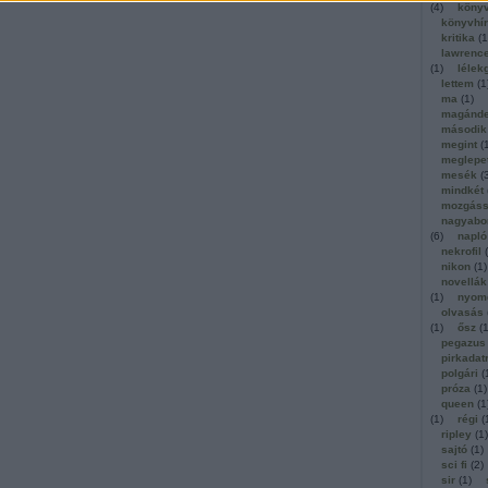
(
4
)
köny
könyvhí
kritika
(
1
lawrenc
(
1
)
lélek
lettem
(
1
ma
(
1
)
magánde
második
megint
(
meglepe
mesék
(
mindkét
mozgáss
nagyabo
(
6
)
napló
nekrofil
(
nikon
(
1
)
novellák
(
1
)
nyom
olvasás
(
1
)
ősz
(
pegazus
pirkadat
polgári
(
próza
(
1
)
queen
(
1
(
1
)
régi
(
ripley
(
1
)
sajtó
(
1
)
sci fi
(
2
)
sir
(
1
)