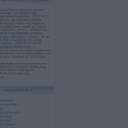
LSÓ HOZZÁSZÓLÁSOK
dves Francis! Elkésett komment...
furcaságai" nem drogos vagy
teg voltából származn...
(
2009.04.18.
26 éve egy alternatív világban
a:
Tegnap néztem meg megint Az
tt bolygó filmet, melyet az ő műve
 készítettek, anno is...
(
2008.10.20.
26 éve egy alternatív világban
ezetes, fülbemászó, "stúdiós", de így
zik. Bár a koncerteket nem múlja
))) Harmad...
(
2008.09.23. 16:35
)
szkrájszt négykeréken :)
em én, értem, már elsőre megértettem.
ek ellenére, nem is ellenvetésként, de
a köny...
(
2008.09.07. 20:21
)
Újra
s W. Scott:
Köszönöm a kommentet, a
ságot és a dicséretet! Örülök, hogy
nek a műveim, majd igyeks...
09.06. 23:21
)
Újra ősz...
 20
MINDENFÉLE
 Könyvek
an egy blog
gja
kus könyvevő
th blogja
génygyár
PC játékok