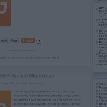
UTO
HAT:
Ke
Dick "
elmebe
10:51
)
Koimbr
elhagyo
alapján
15:06
)
BB:
Élv
is tets
felül:)
Dzsízö
Tetszik
0
BB:
Ért
Mindez
nekem 
ősz...
3
komment
·
1
trackback
Franci
jókíván
francis
3.
őrület
scott
w.
fws
félpercesei
jövendőmondó
tetsze
(
2008.
Utolsó
RA (Az őrület félpercesei 2.)
2008.06.06. 10:42 ::
Francis W. Scott
Agave
Csak V
e1 blo
Aznapra egy drága éttermet választottam. Éppen elég
Fanati
pénzem volt, nem kellett félnem a számlától. Ahogy leültünk
Hemati
az asztalhoz, egymással szemben, a pincér máris ott termett,
Képre
Rossz 
és mindkettőnknek átnyújtott egy étlapot. Azonnal lapozgatni