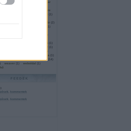
s
(
1
)
soul
(
1
)
sub
(
8
)
superstar
ó
(
1
)
szabolcs
(
1
)
szalay
(
1
)
13
)
szemfognapló
(
1
)
szentendre
tember
(
1
)
szilveszter
(
1
)
szmit
(
1
)
szolgáltatás
(
1
)
szöveg
(
1
)
(
1
)
születésnap
(
1
)
szupersztár
(
2
)
ó
(
3
)
tanulmányút
(
1
)
társulás
(
1
)
os
(
1
)
tetralógia
(
1
)
thumo
(
1
)
tinta klub
(
2
)
titkok
(
1
)
toll
(
2
)
történelmi
(
1
)
történet
(
2
)
ese
(
1
)
új
(
3
)
utcák
(
1
)
utolsó
(
1
)
1
)
v
(
1
)
vacsora
(
1
)
vámbéry
(
1
)
1
)
van
(
2
)
varga
(
1
)
város
(
1
)
vasárnapi
(
1
)
videó
(
1
)
viola
(
1
)
s
(
1
)
völgyében
(
1
)
w
(
19
)
w.
(
14
)
)
weaver
(
1
)
weboldal
(
1
)
lhő
FEEDEK
.0
yzések
,
kommentek
yzések
,
kommentek