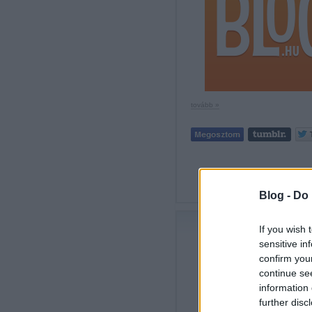
tovább »
Címkék:
Blog -
Do 
If you wish 
HOB
sensitive in
confirm you
continue se
information 
further disc