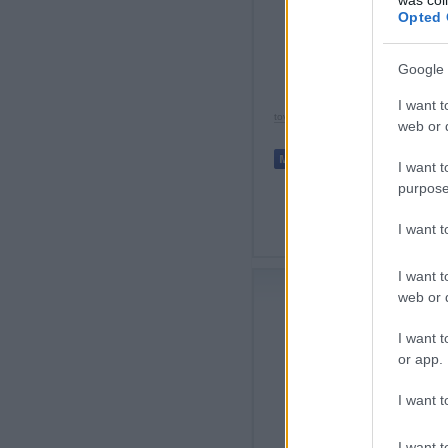
Opted 
az a
szék
Google 
I want t
tovább »
web or d
I want t
purpose
I want 
Címkék:
a
krimi
regény
e
I want t
web or d
I want t
or app.
I want t
I want t