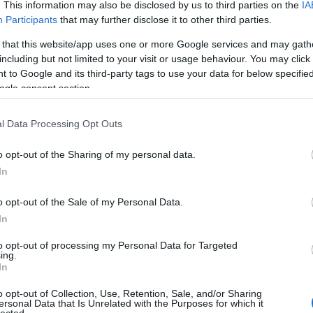
. This information may also be disclosed by us to third parties on the
IA
(
1
)
c.
(
1
)
kívánok, én vagyok a doktor úr. Foglaljon helyet azon a
confront
Participants
that may further disclose it to other third parties.
kényelmes pamlagon,…
cross
(
1
)
dedikálá
 that this website/app uses one or more Google services and may gath
dráma
(
1
egyipto
including but not limited to your visit or usage behaviour. You may click 
(
1
)
életra
 to Google and its third-party tags to use your data for below specifi
ellen
(
1
)
élünk
(
1
)
ogle consent section.
éves
(
2
)
félelem
(
félperce
(
2
)
fictio
l Data Processing Opt Outs
francis
(
(
32
)
get
Tetszik
0
grendel
(
o opt-out of the Sharing of my personal data.
gyorsse
In
háromsz
Szólj hozzá!
hiánypót
hogyan
(
horror k
o opt-out of the Sale of my Personal Data.
i
gyilkos
francis
őrület
scott
w.
fws
pszichiáter
félpercesei
(
1
)
idéze
In
írás
(
1
)
(
1
)
iv
(
1
)
jegyzete
to opt-out of processing my Personal Data for Targeted
(
2
)
jonat
szletek A Sivatag Szeméből
ing.
június
(
1
In
kaland
(
2008.03.29. 16:55 ::
Francis W. Scott
kastély
(
képregé
o opt-out of Collection, Use, Retention, Sale, and/or Sharing
kész
(
1
)
ógus Norman Harding bombaként robbant be az olcsó hotelszobába, és
ersonal Data that Is Unrelated with the Purposes for which it
kisregé
lected.
azzal a mozdulattal, ahogy átugrotta a küszöböt, bevágta maga mögött