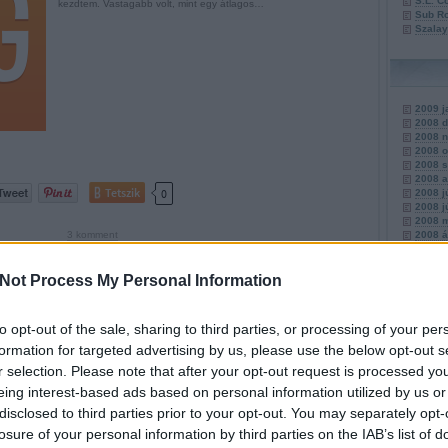
S.L. C
kezdtem. Vastagabb volt, mint egy átlagos…
Sub Ro
Szalay
2009 j
2008 
2008 
2008 o
2008 
2008 a
Tetszik
0
2008 j
2008 j
2008 
2008 á
3
komment
2008 
2008 f
az
vacsora
2.
francis
őrület
scott
w.
fws
félpercesei
Továb
Not Process My Personal Information
to opt-out of the sale, sharing to third parties, or processing of your per
BI (Az őrület félpercesei 1.)
formation for targeted advertising by us, please use the below opt-out s
11.
(
1
)
r selection. Please note that after your opt-out request is processed y
3.
(
1
)
a
2008.06.04. 14:49 ::
Francis W. Scott
akták
(
1
)
eing interest-based ads based on personal information utilized by us or
(
1
)
állati
– Jó napot, kedves uram! Miben segíthetek?– A doktorhoz
disclosed to third parties prior to your opt-out. You may separately opt-
(
1
)
az
(
3
)
jöttem. Be vagyok jelentve, a nevem… – Á, igen, már látom
(
1
)
bio
(
1
losure of your personal information by third parties on the IAB’s list of
blogja
(
1
is. Fáradjon csak be, a doktor úr már várja Önt! – Jó napot