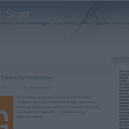
. Scott
alom - krimi, kalandregény, sci-fi, fantasy, lélektan, misztika, történele
Bíró Sz
sejtett
Karácsonyi meglepetés
lakozik
belőle 
Scottna
számít
2008.12.24. 11:50 ::
Francis W. Scott
kelepel
ébredt,
asztalá
Békés, boldog, irodalomban gazdag Karácsonyt kívánok
féltéke
mindenkinek az alábbi kis történettel! (A teljes hatás elérése
lélekte
detektí
érdekében olvasás közben ajánlott EZT hallgatni.) Francis W.
hóhérró
ScottKarácsonyi meglepetés – Hohohóóó, bolldog
hitsze
legkev
karácsonyt, bolldog…
alkalom
gyakra
fantázi
mesélni