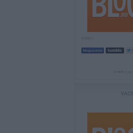
tovább »
Címkék:
a
az
VACSO