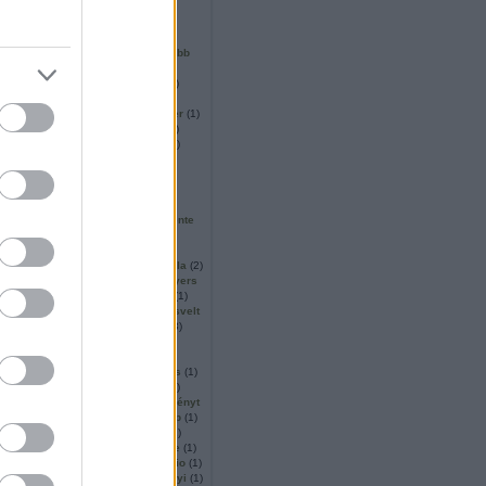
vbemutató
(
1
)
könyvek
(
4
)
rek
(
3
)
krimi
(
9
)
krisztus
(
2
)
)
l.
(
1
)
lajos
(
1
)
lászló
(
1
)
e
(
1
)
legbetegebb
(
1
)
legnagyobb
gyűjtő
(
1
)
lenne
(
1
)
leslie
(
1
)
)
lord
(
1
)
lőrincz
(
1
)
lovag
(
1
)
maffia
(
2
)
maffiózók
(
1
)
tektívek
(
1
)
magazin
(
1
)
mager
(
1
)
(
2
)
még
(
1
)
megemlékezés
(
1
)
1
)
megjelenés
(
1
)
megjelent
(
4
)
tés
(
1
)
meleg
(
1
)
mercury
(
1
)
3
)
meseszövés
(
1
)
metal
(
1
)
(
1
)
misztika
(
1
)
misztikus
(
1
)
érült
(
1
)
musical
(
2
)
nagy
(
1
)
ny
(
1
)
nagyvárosi
(
3
)
naplemente
(
1
)
napsütés
(
1
)
napvilág
(
1
)
1
)
nemere
(
1
)
netbarátnő
(
1
)
norman
(
1
)
nostra
(
5
)
novella
(
2
)
(
1
)
november
(
1
)
nyár
(
1
)
nyers
dában
(
1
)
október
(
1
)
oldalán
(
1
)
(
1
)
őrület
(
3
)
osbourne
(
1
)
osvelt
1
)
ötzi
(
1
)
ozzy
(
1
)
pályázat
(
3
)
(
2
)
perzselő
(
1
)
philip
(
1
)
ra
(
1
)
póda
(
1
)
poénkodás
(
1
)
1
)
post
(
2
)
prága
(
2
)
prológus
(
1
)
pszichiáter
(
1
)
pszichiátria
(
1
)
)
recenzió
(
1
)
regény
(
9
)
regényt
1
)
reklám
(
1
)
részletek
(
1
)
rip
(
1
)
rock
(
2
)
rosa
(
8
)
sabbath
(
1
)
sandor
(
1
)
sárga
(
1
)
science
(
1
)
scott
(
34
)
sigourney
(
1
)
silvio
(
1
)
sivatag
(
13
)
solaria
(
1
)
somogyi
(
1
)