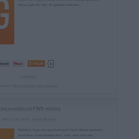
idézet ugrik elő. Nos, én gyakran kimentek…
Tetszik
0
1
komment
Címkék:
idézet
bölcselet
csokor
ekultúra
incsvadászat FWS módra
2007.12.09. 13:03 ::
Francis W. Scott
Rájöttem, hogy van egy közös pont Frank Wilson karaktere
és köztem, a megalkotója közt - nem, most nem arra