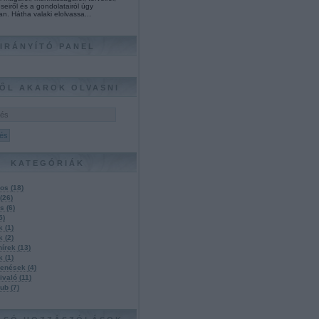
seiről és a gondolatairól úgy
an. Hátha valaki elolvassa...
IRÁNYÍTÓ PANEL
ŐL AKAROK OLVASNI
KATEGÓRIÁK
nos
(
18
)
(
26
)
ás
(
6
)
5
)
úk
(
1
)
ak
(
2
)
hírek
(
13
)
ák
(
1
)
lenések
(
4
)
ivaló
(
11
)
klub
(
7
)