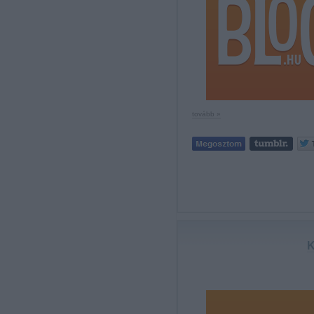
tovább »
K