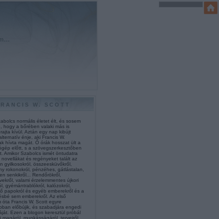
m...
FRANCIS W. SCOTT
abolcs normális életet élt, és sosem
e, hogy a bőrében valaki más is
 rajta kívül. Aztán egy nap kibújt
alternatív énje, aki Francis W.
k hívta magát. Ő órák hosszat ült a
ógép előtt, s a szövegszerkesztőben
t. Amikor Szabolcs ismét öntudatra
 novellákat és regényeket talált az
n gyilkosokról, összeesküvőkről,
ny rokonokról, pénzéhes, gátlástalan,
len senkikről... Rendőrökről,
vekről, valami érzelemmentes újkori
l, gyémántrablókról, kalózokról,
gő papokról és egyéb emberekről és a
ésbé sem emberekről. Az első
 óta Francis W. Scott egyre
bban előbújik, és szabadjára engedi
áját. Ezen a blogon keresztül próbál
 magáról, munkásságáról, terveiről,