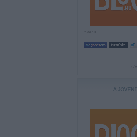
tovább »
Cím
A JÖVENDŐ