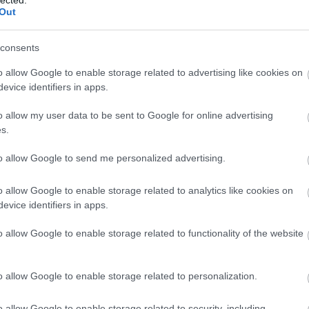
(
4
)
köny
Out
jtót. A kulcsot kétszer is elfordította a zárban, aztán fogta az egyik rozoga
könyvhí
et, és a gombkilincs alá támasztotta. A…
kritika
(
1
lawrenc
(
1
)
lélek
consents
lettem
(
1
ma
(
1
)
o allow Google to enable storage related to advertising like cookies on
magánde
második
evice identifiers in apps.
megint
(
meglepe
Tetszik
0
mesék
(
o allow my user data to be sent to Google for online advertising
mindkét
s.
mozgáss
3
komment
nagyabo
(
6
)
napló
to allow Google to send me personalized advertising.
nekrofil
(
gyiptom
w
francis
sivatag
scott
fws
részletek
szeme
kalandregény
nikon
(
1
)
novellák
(
1
)
nyom
o allow Google to enable storage related to analytics like cookies on
olvasás
evice identifiers in apps.
(
1
)
ősz
(
Top10 könyvlista 2007-ből
pegazus
pirkadat
o allow Google to enable storage related to functionality of the website
2008.02.18. 21:08 ::
Francis W. Scott
polgári
(
próza
(
1
)
queen
(
1
Nos, bizony rendkívül nehéz feladatra vállalkozom, ha S.L.
(
1
)
régi
(
Cornelius kolléga javaslatára a tavalyi évben olvasott
o allow Google to enable storage related to personalization.
ripley
(
1
)
könyvekből akarom kiemelni a tíz legjobbat. Igaz, ő Top5-ös
sajtó
(
1
)
listát javasolt, de sajnálom, bárhogy is próbáltam, olyan
sci fi
(
2
)
sir
(
1
)
rövidet egyszerűen képtelen vagyok összerakni!…
o allow Google to enable storage related to security, including