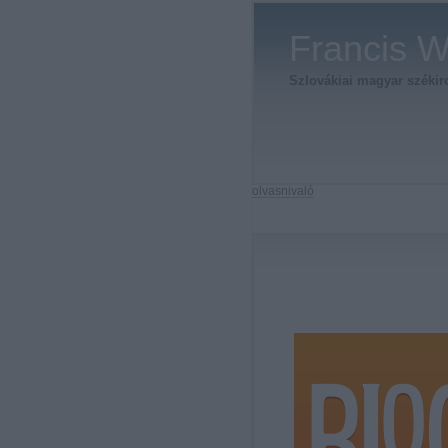
Francis W
Szlovákiai magyar székirod
olvasnivaló