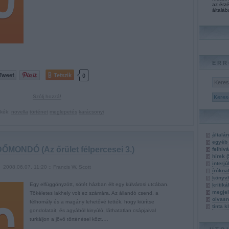
az érzé
általáb
ERR
Tetszik
0
Szólj hozzá!
kék:
novella
történet
meglepetés
karácsonyi
általá
egyéb
MONDÓ (Az őrület félpercesei 3.)
felhív
hírek
(
interj
2008.06.07. 11:20 ::
Francis W. Scott
írókn
könyv
Egy elfüggönyzött, sötét házban élt egy külvárosi utcában.
kritik
megje
Tökéletes lakhely volt ez számára. Az állandó csend, a
olvasn
félhomály és a magány lehetővé tették, hogy kiürítse
tinta 
gondolatait, és agyából kinyúló, láthatatlan csápjaival
turkáljon a jövő történései közt.…