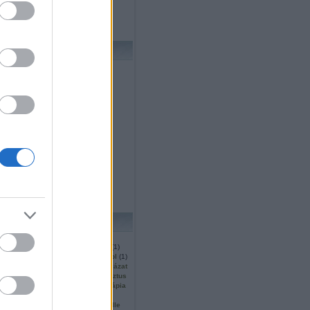
ornelius blogja
sa - egy regény blogja
 Sándor blogja
ARCHÍVUM
anuár
(
1
)
december
(
7
)
november
(
5
)
któber
(
3
)
szeptember
(
4
)
ugusztus
(
7
)
úlius
(
3
)
únius
(
6
)
május
(
2
)
prilis
(
2
)
március
(
9
)
ebruár
(
4
)
b
...
CÍMKÉK
2.
(
1
)
2007
(
1
)
2008
(
2
)
237
(
1
)
(
14
)
agave
(
2
)
agóra
(
1
)
ahol
(
1
)
alatt
(
1
)
alien
(
1
)
alkotópályázat
(
1
)
arthur
(
1
)
atyja
(
1
)
augusztus
bálint
(
1
)
beteg
(
1
)
biblioterápia
)
bíró
(
1
)
black
(
1
)
blog
(
3
)
)
bölcselet
(
1
)
borító
(
1
)
boulle