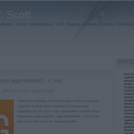
. Scott
alom - krimi, kalandregény, sci-fi, fantasy, lélektan, misztika, történele
Bíró Sz
sejtett
yan jegyzeteljünk? - 1. rész
lakozik
belőle 
Scottna
számít
2008.08.13. 12:32 ::
Francis W. Scott
kelepel
ébredt,
asztalá
Alábbi cikk eredetileg a Tinta-Klub Agóra című sorozatának
féltéke
negyedik részeként látott napvilágot. A sorozat célja
lélekte
detektí
egyébként az volt, hogy a már tapasztaltabb szerzők (tehát
hóhérró
hivatalosan még amatőrök - vagy félamatőrök -, viszont már
hitsze
legkev
jelent meg tőlük ez-az, és megtapasztaltak…
alkalom
gyakra
fantázi
mesélni