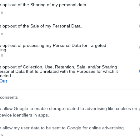
S.L. C
o opt-out of the Sharing of my personal data.
Sub Ro
Szalay
In
o opt-out of the Sale of my Personal Data.
In
2009 j
2008 
2008 
to opt-out of processing my Personal Data for Targeted
2008 o
ing.
2008 
In
2008 a
2008 j
2008 j
o opt-out of Collection, Use, Retention, Sale, and/or Sharing
2008 
ersonal Data that Is Unrelated with the Purposes for which it
2008 á
lected.
2008 
Out
2008 f
Továb
consents
o allow Google to enable storage related to advertising like cookies on
11.
(
1
)
evice identifiers in apps.
3.
(
1
)
a
akták
(
1
)
(
1
)
állati
o allow my user data to be sent to Google for online advertising
(
1
)
az
(
3
)
(
1
)
bio
(
1
s.
blogja
(
1