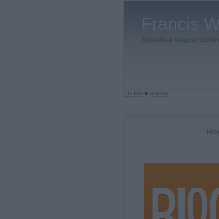
Francis W
Szlovákiai magyar székirod
Címkék
»
regényt
Hog