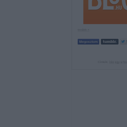
tovább »
Címkék:
írás
egy
w
ho