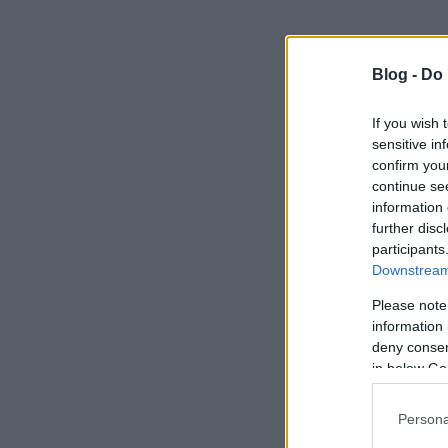
Blog -
Do 
If you wish 
sensitive in
confirm you
continue se
information 
further disc
participants
Downstream 
Please note
information 
deny consent
in below Go
Persona