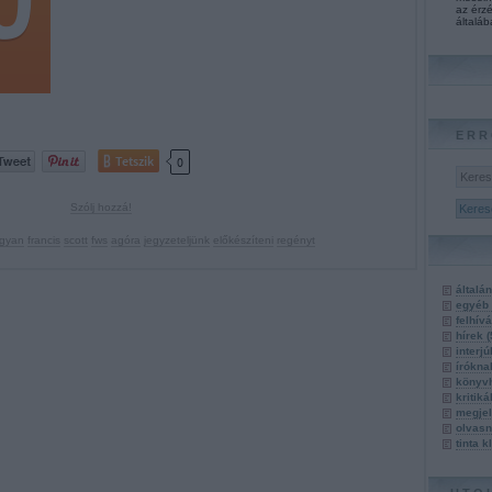
az érzé
általáb
ERR
Tetszik
0
Szólj hozzá!
gyan
francis
scott
fws
agóra
jegyzeteljünk
előkészíteni
regényt
általá
egyéb
felhív
hírek
(
interj
írókn
könyv
kritik
megje
olvasn
tinta 