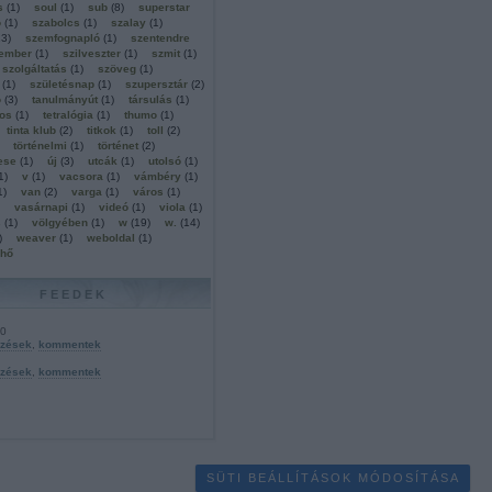
s
(
1
)
soul
(
1
)
sub
(
8
)
superstar
ó
(
1
)
szabolcs
(
1
)
szalay
(
1
)
13
)
szemfognapló
(
1
)
szentendre
tember
(
1
)
szilveszter
(
1
)
szmit
(
1
)
szolgáltatás
(
1
)
szöveg
(
1
)
(
1
)
születésnap
(
1
)
szupersztár
(
2
)
ó
(
3
)
tanulmányút
(
1
)
társulás
(
1
)
os
(
1
)
tetralógia
(
1
)
thumo
(
1
)
tinta klub
(
2
)
titkok
(
1
)
toll
(
2
)
történelmi
(
1
)
történet
(
2
)
ese
(
1
)
új
(
3
)
utcák
(
1
)
utolsó
(
1
)
1
)
v
(
1
)
vacsora
(
1
)
vámbéry
(
1
)
1
)
van
(
2
)
varga
(
1
)
város
(
1
)
vasárnapi
(
1
)
videó
(
1
)
viola
(
1
)
s
(
1
)
völgyében
(
1
)
w
(
19
)
w.
(
14
)
)
weaver
(
1
)
weboldal
(
1
)
lhő
FEEDEK
.0
yzések
,
kommentek
yzések
,
kommentek
SÜTI BEÁLLÍTÁSOK MÓDOSÍTÁSA