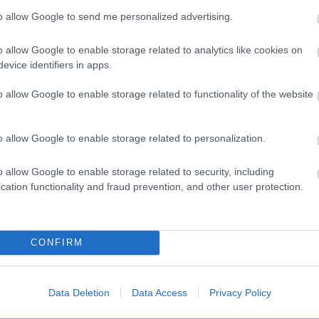
(
1
)
c.
(
1
)
to allow Google to send me personalized advertising.
confront
cross
(
1
)
dedikálá
dráma
(
1
o allow Google to enable storage related to analytics like cookies on
egyipto
evice identifiers in apps.
(
1
)
életra
ellen
(
1
)
élünk
(
1
)
o allow Google to enable storage related to functionality of the website
éves
(
2
)
félelem
(
félperce
(
2
)
fictio
francis
(
o allow Google to enable storage related to personalization.
(
32
)
get
grendel
(
gyorsse
o allow Google to enable storage related to security, including
háromsz
hiánypót
cation functionality and fraud prevention, and other user protection.
hogyan
(
horror k
(
1
)
idéze
írás
(
1
)
(
1
)
iv
(
1
)
CONFIRM
jegyzete
(
2
)
jonat
június
(
1
kaland
(
kastély
(
Data Deletion
Data Access
Privacy Policy
képregé
kész
(
1
)
kisregé