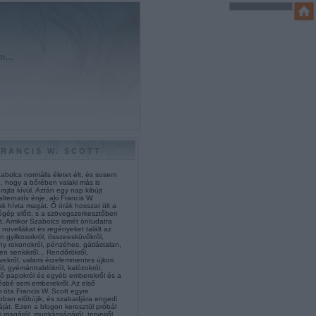
m...
FRANCIS W. SCOTT
abolcs normális életet élt, és sosem
e, hogy a bőrében valaki más is
 rajta kívül. Aztán egy nap kibújt
alternatív énje, aki Francis W.
k hívta magát. Ő órák hosszat ült a
ógép előtt, s a szövegszerkesztőben
t. Amikor Szabolcs ismét öntudatra
 novellákat és regényeket talált az
n gyilkosokról, összeesküvőkről,
ny rokonokról, pénzéhes, gátlástalan,
len senkikről... Rendőrökről,
vekről, valami érzelemmentes újkori
l, gyémántrablókról, kalózokról,
gő papokról és egyéb emberekről és a
ésbé sem emberekről. Az első
 óta Francis W. Scott egyre
bban előbújik, és szabadjára engedi
áját. Ezen a blogon keresztül próbál
 magáról, munkásságáról, terveiről,