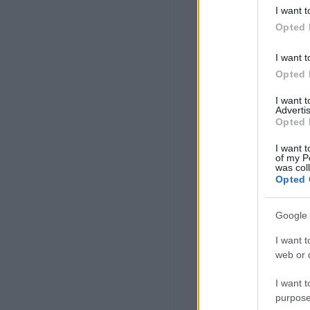
I want t
Opted 
I want t
Opted 
I want 
Advertis
Opted 
I want t
of my P
was col
Opted 
Google 
I want t
web or d
I want t
purpose