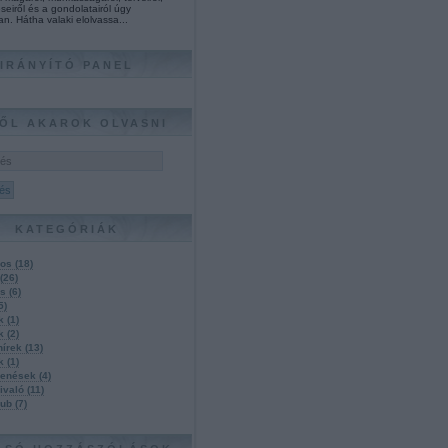
seiről és a gondolatairól úgy
an. Hátha valaki elolvassa...
IRÁNYÍTÓ PANEL
ŐL AKAROK OLVASNI
KATEGÓRIÁK
nos
(
18
)
(
26
)
ás
(
6
)
5
)
úk
(
1
)
ak
(
2
)
hírek
(
13
)
ák
(
1
)
lenések
(
4
)
ivaló
(
11
)
klub
(
7
)