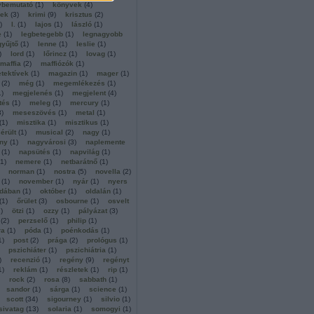
vbemutató
(
1
)
könyvek
(
4
)
rek
(
3
)
krimi
(
9
)
krisztus
(
2
)
)
l.
(
1
)
lajos
(
1
)
lászló
(
1
)
e
(
1
)
legbetegebb
(
1
)
legnagyobb
gyűjtő
(
1
)
lenne
(
1
)
leslie
(
1
)
)
lord
(
1
)
lőrincz
(
1
)
lovag
(
1
)
maffia
(
2
)
maffiózók
(
1
)
tektívek
(
1
)
magazin
(
1
)
mager
(
1
)
(
2
)
még
(
1
)
megemlékezés
(
1
)
1
)
megjelenés
(
1
)
megjelent
(
4
)
tés
(
1
)
meleg
(
1
)
mercury
(
1
)
3
)
meseszövés
(
1
)
metal
(
1
)
(
1
)
misztika
(
1
)
misztikus
(
1
)
érült
(
1
)
musical
(
2
)
nagy
(
1
)
ny
(
1
)
nagyvárosi
(
3
)
naplemente
(
1
)
napsütés
(
1
)
napvilág
(
1
)
1
)
nemere
(
1
)
netbarátnő
(
1
)
norman
(
1
)
nostra
(
5
)
novella
(
2
)
(
1
)
november
(
1
)
nyár
(
1
)
nyers
dában
(
1
)
október
(
1
)
oldalán
(
1
)
(
1
)
őrület
(
3
)
osbourne
(
1
)
osvelt
1
)
ötzi
(
1
)
ozzy
(
1
)
pályázat
(
3
)
(
2
)
perzselő
(
1
)
philip
(
1
)
ra
(
1
)
póda
(
1
)
poénkodás
(
1
)
1
)
post
(
2
)
prága
(
2
)
prológus
(
1
)
pszichiáter
(
1
)
pszichiátria
(
1
)
)
recenzió
(
1
)
regény
(
9
)
regényt
1
)
reklám
(
1
)
részletek
(
1
)
rip
(
1
)
rock
(
2
)
rosa
(
8
)
sabbath
(
1
)
sandor
(
1
)
sárga
(
1
)
science
(
1
)
scott
(
34
)
sigourney
(
1
)
silvio
(
1
)
sivatag
(
13
)
solaria
(
1
)
somogyi
(
1
)