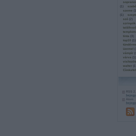
soprano
(
1
)
szab
szeme
(
(
1
)
szep
szó
(
2
)
szrinpók
találkoz
templom
tinta
(
3
)
top10
(
1
)
tündérm
üzemel
(
vámpír
(
várva
(
1
)
visítozó
walter
(
1
Címkefe
RSS 2
bejeg
Atom
bejeg