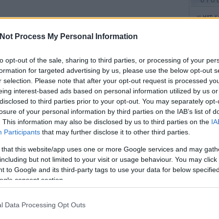
UTO
HAT:
Ke
Dick "
elmebe
10:51
)
Not Process My Personal Information
Koimbr
elhagyo
alapján
15:06
)
to opt-out of the sale, sharing to third parties, or processing of your per
BB:
Élv
is tets
formation for targeted advertising by us, please use the below opt-out s
felül:)
r selection. Please note that after your opt-out request is processed y
Dzsízö
BB:
Ért
eing interest-based ads based on personal information utilized by us or
Mindez
nekem 
disclosed to third parties prior to your opt-out. You may separately opt-
ősz...
Franci
losure of your personal information by third parties on the IAB’s list of
jókíván
tetsze
. This information may also be disclosed by us to third parties on the
IA
(
2008.
Participants
that may further disclose it to other third parties.
Utolsó
 that this website/app uses one or more Google services and may gath
including but not limited to your visit or usage behaviour. You may click 
 to Google and its third-party tags to use your data for below specifi
Agave
Csak V
ogle consent section.
e1 blo
Fanati
Hemati
l Data Processing Opt Outs
Képre
Rossz 