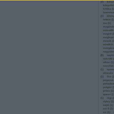
(
4
)
köny
könyvhí
kritika
(
1
lawrenc
(
1
)
lélek
lettem
(
1
ma
(
1
)
magánde
második
megint
(
meglepe
mesék
(
mindkét
mozgáss
nagyabo
(
6
)
napló
nekrofil
(
nikon
(
1
)
novellák
(
1
)
nyom
olvasás
(
1
)
ősz
(
pegazus
pirkadat
polgári
(
próza
(
1
)
queen
(
1
(
1
)
régi
(
ripley
(
1
)
sajtó
(
1
)
sci fi
(
2
)
sir
(
1
)