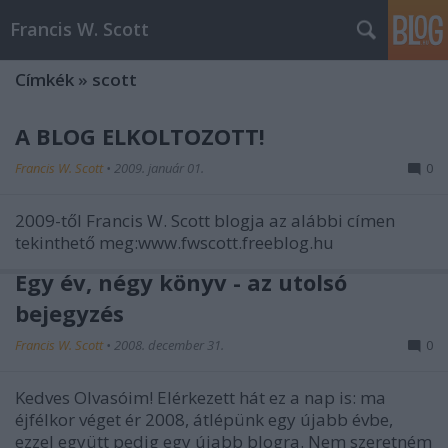
Francis W. Scott
Címkék
»
scott
A BLOG ELKÖLTÖZÖTT!
Francis W. Scott
•
2009. január 01.
0
2009-től Francis W. Scott blogja az alábbi címen
tekinthető meg:www.fwscott.freeblog.hu
Egy év, négy könyv - az utolsó
bejegyzés
Francis W. Scott
•
2008. december 31.
0
Kedves Olvasóim! Elérkezett hát ez a nap is: ma
éjfélkor véget ér 2008, átlépünk egy újabb évbe,
ezzel együtt pedig egy újabb blogra. Nem szeretném