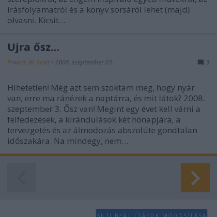
írásfolyamatról és a könyv sorsáról lehet (majd)
olvasni. Kicsit…
Újra ősz...
Francis W. Scott
•
2008. szeptember 03.
3
Hihetetlen! Még azt sem szoktam meg, hogy nyár
van, erre ma ránézek a naptárra, és mit látok? 2008.
szeptember 3. Ősz van! Megint egy évet kell várni a
felfedezések, a kirándulások két hónapjára, a
tervezgetés és az álmodozás abszolúte gondtalan
időszakára. Na mindegy, nem…
SÜTI BEÁLLÍTÁSOK MÓDOSÍTÁSA