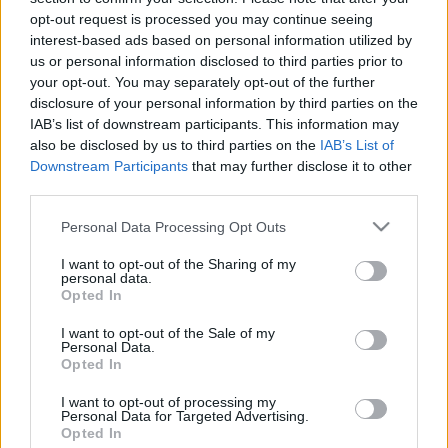
opt-out request is processed you may continue seeing
Kedves Könyvbarátok! Megjelent negyedik
interest-based ads based on personal information utilized by
regényem, mely a Cosa Nostra címet viseli! A könyv a
us or personal information disclosed to third parties prior to
keményvonalas krimi és a maffiaregények keveréke.
your opt-out. You may separately opt-out of the further
A történet egy kitalált városban, Foundhellben
disclosure of your personal information by third parties on the
játszódik, és egy férfi erkölcsi lezüllését mutatja be,
IAB’s list of downstream participants. This information may
miközben bepillantást…
also be disclosed by us to third parties on the
IAB’s List of
Downstream Participants
that may further disclose it to other
third parties.
Könyvbemutató a Sárga kastélyban!
Please note that this website/app uses one or more Google
Francis W. Scott
•
2008. november 25.
0
Personal Data Processing Opt Outs
services and may gather and store information including but
not limited to your visit or usage behaviour. You may click to
I want to opt-out of the Sharing of my
Kedves Olvasók!2008. december 12-én (pénteken),
personal data.
grant or deny consent to Google and its third-party tags to
Opted In
18:00 órai kezdettel dedikálással összekötött író-
use your data for below specified purposes in below Google
olvasó találkozó lesz Dunaszerdahelyen, a Sárga
consent section.
I want to opt-out of the Sale of my
kastélyban! Bemutatkozik Francis W. Scott (alias Bíró
Personal Data.
Szabolcs), a Naplemente, A Sivatag Szeme és a Hóhér
Opted In
c. könyvek szerzője! Az…
I want to opt-out of processing my
Personal Data for Targeted Advertising.
Opted In
Könyvhírek V. - November