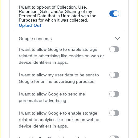
I want to opt-out of Collection, Use,
Francis W. Scott
•
2008. november 20.
0
Retention, Sale, and/or Sharing of my
Personal Data that Is Unrelated with the
Purposes for which it was collected.
A legutóbbi híradás óta ismét történt pár dolog,
Opted Out
egyaránt állunk megjelenés előtt és után, és persze
új művek is akadnak. Lássuk!A hosszas várakozás
Google consents
meghozta gyümölcsét, a Hóhér gyönyörű lett, és kb.
I want to allow Google to enable storage
a fele már el is fogyott. Rendelni természetesen
related to advertising like cookies on web or
továbbra is lehet,…
device identifiers in apps.
Megjelent a Hóhér!
I want to allow my user data to be sent to
Google for online advertising purposes.
Francis W. Scott
•
2008. október 26.
0
I want to allow Google to send me
Kedves Barátaim, Rokonaim, Ismerőseim, Kedves
personalized advertising.
Könyvbarátok!Hóhér címmel megjelent harmadik
I want to allow Google to enable storage
könyvem! A kisregény a legjobb prózai műnek járó
related to analytics like cookies on web or
díjat és a védnöki különdíjat is elnyerte a 2007-es
device identifiers in apps.
Pegazus szépírói pályázaton, és az első oldalakon
Grendel…